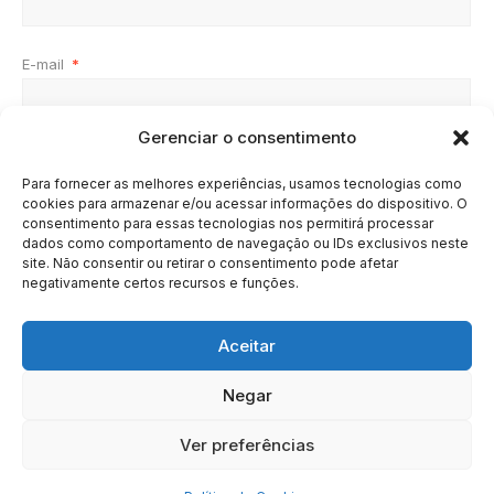
E-mail
*
Gerenciar o consentimento
Site
Para fornecer as melhores experiências, usamos tecnologias como
cookies para armazenar e/ou acessar informações do dispositivo. O
consentimento para essas tecnologias nos permitirá processar
dados como comportamento de navegação ou IDs exclusivos neste
site. Não consentir ou retirar o consentimento pode afetar
negativamente certos recursos e funções.
Aceitar
Negar
HOME
SOBRE
BRASIL
DOE AGORA
Ver preferências
Copyright © 2020 - 2023 | Arresala Noticias™