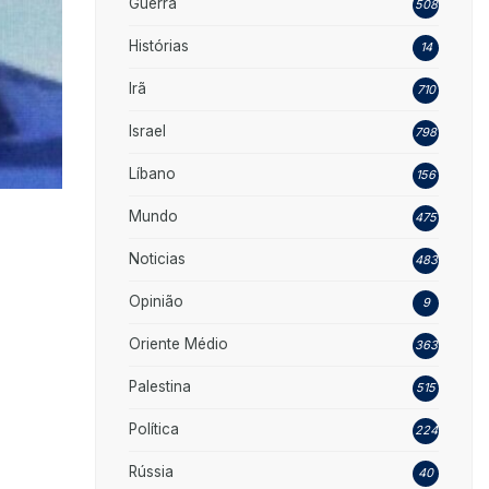
Guerra
508
Histórias
14
Irã
710
Israel
798
Líbano
156
Mundo
475
Noticias
483
Opinião
9
Oriente Médio
363
Palestina
515
Política
224
Rússia
40