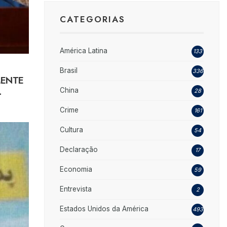
CATEGORIAS
América Latina
133
Brasil
336
MENTE
L
China
28
Crime
161
Cultura
54
Declaração
17
Economia
59
Entrevista
2
Estados Unidos da América
493