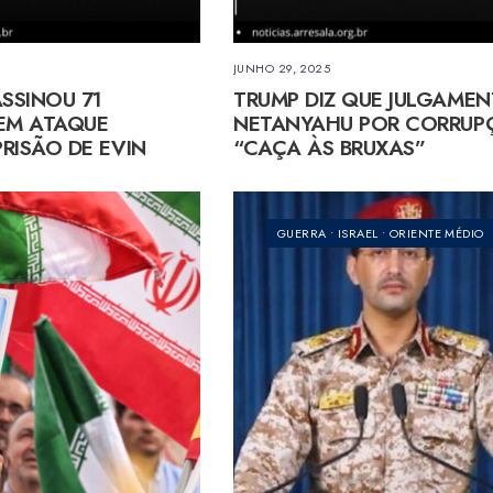
JUNHO 29, 2025
ASSINOU 71
TRUMP DIZ QUE JULGAMEN
EM ATAQUE
NETANYAHU POR CORRUP
RISÃO DE EVIN
“CAÇA ÀS BRUXAS”
GUERRA
•
ISRAEL
•
ORIENTE MÉDIO