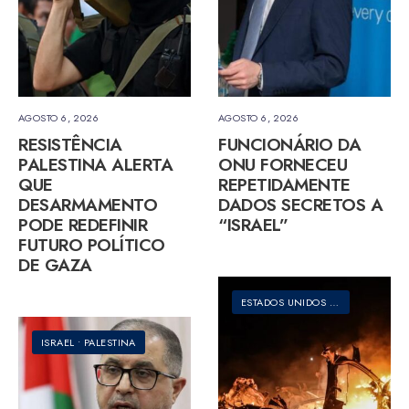
AGOSTO 6, 2026
AGOSTO 6, 2026
RESISTÊNCIA
FUNCIONÁRIO DA
PALESTINA ALERTA
ONU FORNECEU
QUE
REPETIDAMENTE
DESARMAMENTO
DADOS SECRETOS A
PODE REDEFINIR
“ISRAEL”
FUTURO POLÍTICO
DE GAZA
ESTADOS UNIDOS DA AMÉRICA
•
G
ISRAEL
•
PALESTINA