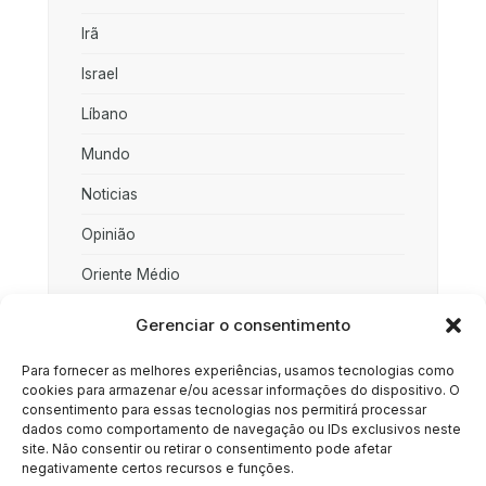
Irã
Israel
Líbano
Mundo
Noticias
Opinião
Oriente Médio
Palestina
Gerenciar o consentimento
Política
Para fornecer as melhores experiências, usamos tecnologias como
cookies para armazenar e/ou acessar informações do dispositivo. O
Rússia
consentimento para essas tecnologias nos permitirá processar
dados como comportamento de navegação ou IDs exclusivos neste
Sociedade
site. Não consentir ou retirar o consentimento pode afetar
negativamente certos recursos e funções.
Uncategorized