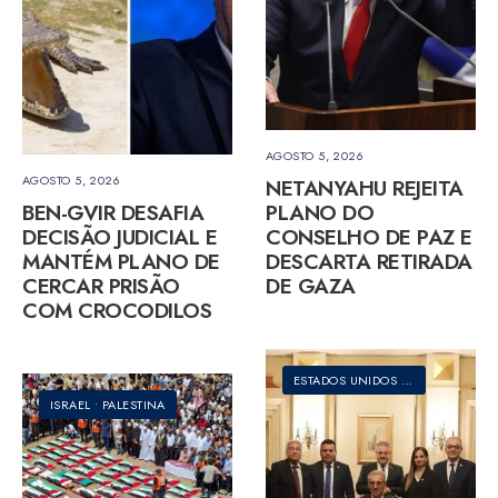
AGOSTO 5, 2026
AGOSTO 5, 2026
NETANYAHU REJEITA
BEN-GVIR DESAFIA
PLANO DO
DECISÃO JUDICIAL E
CONSELHO DE PAZ E
MANTÉM PLANO DE
DESCARTA RETIRADA
CERCAR PRISÃO
DE GAZA
COM CROCODILOS
ESTADOS UNIDOS DA AMÉRICA
•
I
ISRAEL
•
PALESTINA