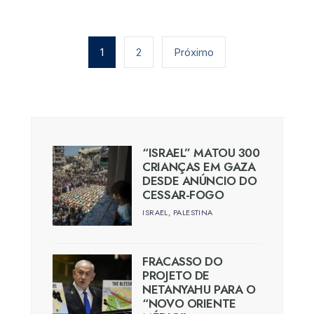
Paginação
de
1
2
Próximo
posts
“ISRAEL” MATOU 300
CRIANÇAS EM GAZA
DESDE ANÚNCIO DO
CESSAR-FOGO
ISRAEL
,
PALESTINA
FRACASSO DO
PROJETO DE
NETANYAHU PARA O
“NOVO ORIENTE