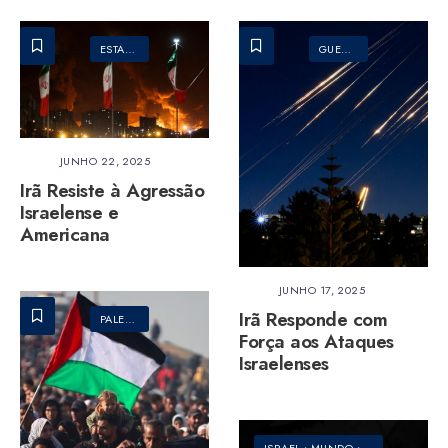
ESTADOS UNIDOS DA AMÉRICA
•
GUERRA
•
IRÃ
GUERRA
•
ISRAEL
•
IRÃ
•
•
ISRAEL
MUNDO
JUNHO 22, 2025
Irã Resiste à Agressão
Israelense e
Americana
JUNHO 17, 2025
Irã Responde com
PALESTINA
Força aos Ataques
Israelenses
ISRAEL
•
MUNDO
•
PALESTINA
•
PO