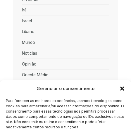
Irã
Israel
Líbano
Mundo
Noticias
Opinião
Oriente Médio
Palestina
Gerenciar o consentimento
Política
Para fornecer as melhores experiências, usamos tecnologias como
cookies para armazenar e/ou acessar informações do dispositivo. O
Rússia
consentimento para essas tecnologias nos permitirá processar
dados como comportamento de navegação ou IDs exclusivos neste
Sociedade
site. Não consentir ou retirar o consentimento pode afetar
negativamente certos recursos e funções.
Uncategorized