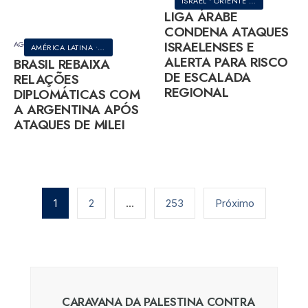
ISRAEL
•
ORIENTE MÉDIO
•
PALEST
LIGA ÁRABE
CONDENA ATAQUES
ISRAELENSES E
AGOSTO 7, 2026
AMÉRICA LATINA
•
BRASIL
•
POLÍTICA
ALERTA PARA RISCO
BRASIL REBAIXA
DE ESCALADA
RELAÇÕES
REGIONAL
DIPLOMÁTICAS COM
A ARGENTINA APÓS
ATAQUES DE MILEI
Paginação
de
1
2
…
253
Próximo
posts
CARAVANA DA PALESTINA CONTRA