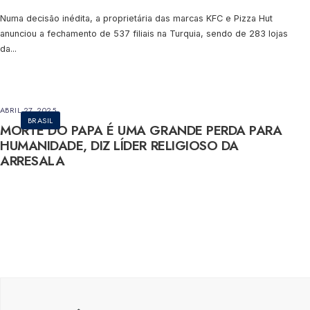
Numa decisão inédita, a proprietária das marcas KFC e Pizza Hut
anunciou a fechamento de 537 filiais na Turquia, sendo de 283 lojas
da
...
ABRIL 27, 2025
BRASIL
MORTE DO PAPA É UMA GRANDE PERDA PARA
HUMANIDADE, DIZ LÍDER RELIGIOSO DA
ARRESALA
Paginação
de
posts