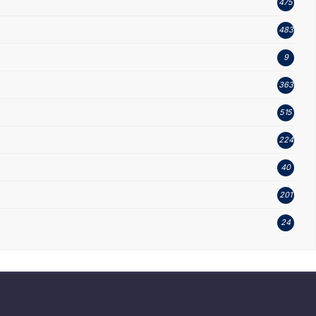
475
483
9
363
515
224
40
201
24