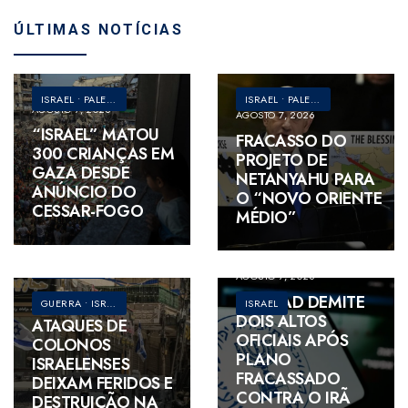
ÚLTIMAS NOTÍCIAS
ISRAEL
•
PALESTINA
ISRAEL
•
PALESTINA
AGOSTO 7, 2026
AGOSTO 7, 2026
“ISRAEL” MATOU
FRACASSO DO
300 CRIANÇAS EM
PROJETO DE
GAZA DESDE
NETANYAHU PARA
ANÚNCIO DO
O “NOVO ORIENTE
CESSAR-FOGO
MÉDIO”
AGOSTO 7, 2026
MOSSAD DEMITE
AGOSTO 7, 2026
GUERRA
•
ISRAEL
•
PALESTINA
ISRAEL
AGOSTO 7, 2026
AGOSTO 7, 2026
DOIS ALTOS
ATAQUES DE
AGOSTO 7, 2026
PRISÃO DE EX-
AGOSTO 7, 2026
OFICIAIS APÓS
LIGA ÁRABE
COLONOS
PROTESTO
EMBAIXADOR
PLANO
PALESTINOS
CONDENA
ISRAELENSES
CONTRA PROJETO
PALESTINO NO
FRACASSADO
DESAFIAM
ATAQUES
DEIXAM FERIDOS E
DE MILEI TERMINA
LÍBANO AMPLIA
CONTRA O IRÃ
RESTRIÇÕES
ISRAELENSES E
DESTRUIÇÃO NA