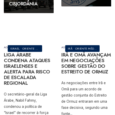
EM REPRESSÃO
TENSÕES
ISRAELENSES E
ALERTA PARA
CISJORDÂNIA
POLICIAL EM
INTERNAS NO
REZAM NA
RISCO DE
BUENOS AIRES
FATAH
MESQUITA DE AL-
ESCALADA
AQSA
REGIONAL
AMÉRICA LATINA
LÍBANO
•
PALESTINA
ISRAEL
•
PALESTINA
ISRAEL
•
ORIENTE MÉDIO
•
PALES
AGOSTO 7, 2026
AGOSTO 6, 2026
ISRAEL
•
ORIENTE MÉDIO
•
PALESTINA
IRÃ
•
ORIENTE MÉDIO
LIGA ÁRABE
IRÃ E OMÃ AVANÇAM
CONDENA ATAQUES
EM NEGOCIAÇÕES
ISRAELENSES E
SOBRE GESTÃO DO
ALERTA PARA RISCO
ESTREITO DE ORMUZ
DE ESCALADA
REGIONAL
As negociações entre Irã e
Omã para um acordo de
O secretário-geral da Liga
gestão conjunta do Estreito
Árabe, Nabil Fahmy,
de Ormuz entraram em uma
condenou a política de
fase decisiva, segundo uma
“Israel” de recorrer à força
fonte
...