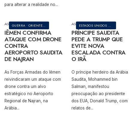
para alterar a realidade no
...
AGOSTO 4, 2026
AGOSTO 3, 2026
GUERRA
•
ORIENTE MÉDIO
ESTADOS UNIDOS DA AMÉRICA
•
G
IÊMEN CONFIRMA
PRÍNCIPE SAUDITA
ATAQUE COM DRONE
PEDE A TRUMP QUE
CONTRA
EVITE NOVA
AEROPORTO SAUDITA
ESCALADA CONTRA
DE NAJRAN
O IRÃ
As Forças Armadas do Iêmen
O príncipe herdeiro da Arábia
reivindicaram um ataque com
Saudita, Mohammed bin
drone contra um alvo
Salman, manifestou
estratégico no Aeroporto
preocupação ao presidente
Regional de Najran, na
dos EUA, Donald Trump, com
Arábia
...
relatos de
...