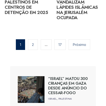
PALESTINOS EM
VANDALIZAM
CENTROS DE
LÁPIDES ISLÂMICAS
DETENÇÃO EM 2025
NA JERUSALÉM
OCUPADA
Paginação
de
1
2
…
17
Próximo
posts
“ISRAEL” MATOU 300
CRIANÇAS EM GAZA
DESDE ANÚNCIO DO
CESSAR-FOGO
ISRAEL
,
PALESTINA