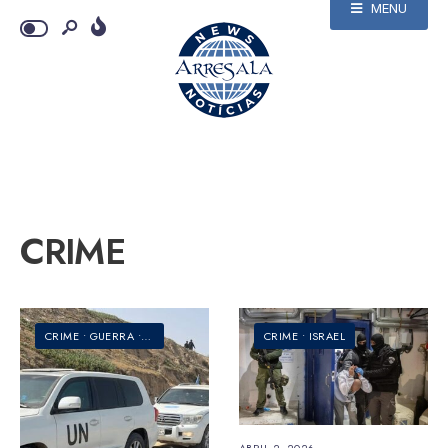
MENU
CRIME
CRIME
•
GUERRA
•
ISRAEL
•
PALESTINA
CRIME
•
ISRAEL