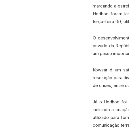
marcando a estreia
Hodhod foram lan
terça-feira (5), u
O desenvolviment
privado da Repúbl
um passo importan
Kowsar é um sat
resolução para div
de crises, entre o
Já o Hodhod foi 
incluindo a criaç
utilizado para f
comunicação terre