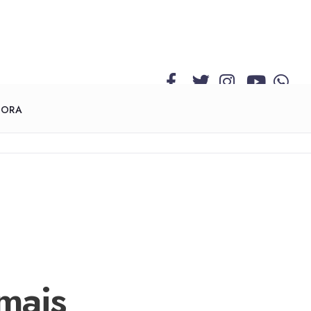
GORA
mais