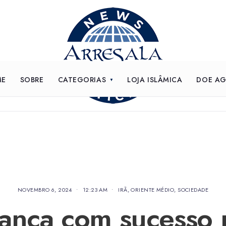
ME
SOBRE
CATEGORIAS
LOJA ISLÂMICA
DOE A
NOVEMBRO 6, 2024
•
12:23 AM
•
IRÃ
,
ORIENTE MÉDIO
,
SOCIEDADE
 lança com sucesso 