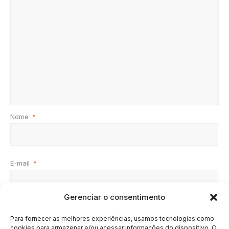
Nome
*
E-mail
*
Gerenciar o consentimento
Site
Para fornecer as melhores experiências, usamos tecnologias como
cookies para armazenar e/ou acessar informações do dispositivo. O