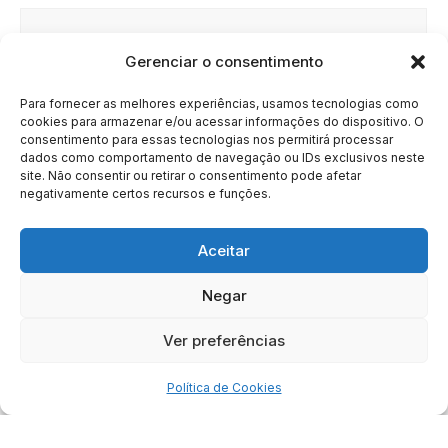
Gerenciar o consentimento
Site
Para fornecer as melhores experiências, usamos tecnologias como
cookies para armazenar e/ou acessar informações do dispositivo. O
consentimento para essas tecnologias nos permitirá processar
dados como comportamento de navegação ou IDs exclusivos neste
site. Não consentir ou retirar o consentimento pode afetar
negativamente certos recursos e funções.
Aceitar
Negar
HOME
SOBRE
BRASIL
DOE AGORA
Ver preferências
Copyright © 2020 - 2023 | Arresala Noticias™
Política de Cookies