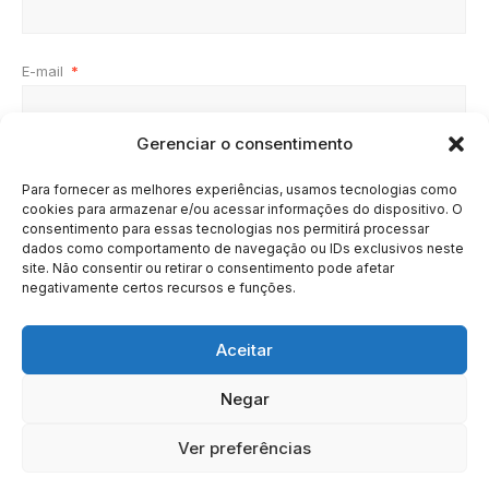
E-mail
*
Gerenciar o consentimento
Site
Para fornecer as melhores experiências, usamos tecnologias como
cookies para armazenar e/ou acessar informações do dispositivo. O
consentimento para essas tecnologias nos permitirá processar
dados como comportamento de navegação ou IDs exclusivos neste
site. Não consentir ou retirar o consentimento pode afetar
negativamente certos recursos e funções.
Aceitar
Negar
HOME
SOBRE
BRASIL
DOE AGORA
Ver preferências