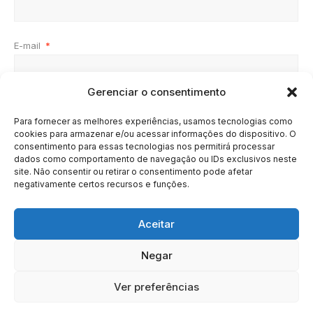
E-mail
*
Gerenciar o consentimento
Site
Para fornecer as melhores experiências, usamos tecnologias como
cookies para armazenar e/ou acessar informações do dispositivo. O
consentimento para essas tecnologias nos permitirá processar
dados como comportamento de navegação ou IDs exclusivos neste
site. Não consentir ou retirar o consentimento pode afetar
negativamente certos recursos e funções.
Aceitar
Negar
HOME
SOBRE
BRASIL
DOE AGORA
Ver preferências