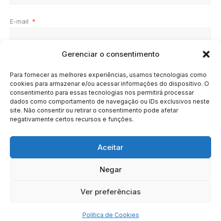
E-mail
*
Gerenciar o consentimento
Site
Para fornecer as melhores experiências, usamos tecnologias como
cookies para armazenar e/ou acessar informações do dispositivo. O
consentimento para essas tecnologias nos permitirá processar
dados como comportamento de navegação ou IDs exclusivos neste
site. Não consentir ou retirar o consentimento pode afetar
negativamente certos recursos e funções.
Aceitar
Negar
HOME
SOBRE
BRASIL
DOE AGORA
Ver preferências
Copyright © 2020 - 2023 | Arresala Noticias™
Política de Cookies