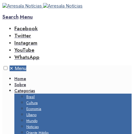
Search
Menu
Facebook
Twitter
Instagram
YouTube
WhatsApp
✕
Menu
Home
Sobre
Categorias
Brasil
Cultura
Economia
Líbano
Mundo
Noticias
Oriente Médio