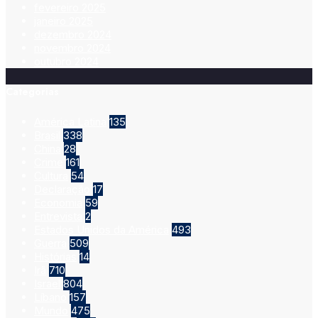
fevereiro 2025
janeiro 2025
dezembro 2024
novembro 2024
outubro 2024
Categorias
América Latina
135
Brasil
338
China
28
Crime
161
Cultura
54
Declaração
17
Economia
59
Entrevista
2
Estados Unidos da América
493
Guerra
509
Histórias
14
Irã
710
Israel
804
Líbano
157
Mundo
475