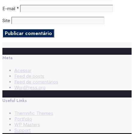
E-mail
*
Site
Meta
Acessar
Feed de posts
Feed de comentários
WordPress.org
Useful Links
Themnific Themes
Portfolio
WP Masters
Support