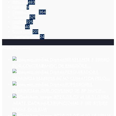
Noticias
483
Opinião
9
Oriente Médio
364
Palestina
521
Política
225
Rússia
40
Sociedade
201
Uncategorized
24
Posts Populares
ISRAELENSE É PRESO
POR CONTRABANDO DE EMBRIÕES…
PESQUISADORA
DENUNCIA MANIPULAÇÃO CLIMÁTICA PELO…
ROFESSORES
DENUNCIAM QUE GOVERNO DE SP IMPÕE…
IRÃ
ABATE CAÇA MULTIFUNCIONAL F-15E STRIKE
EAGLE DOS EUA
EUA