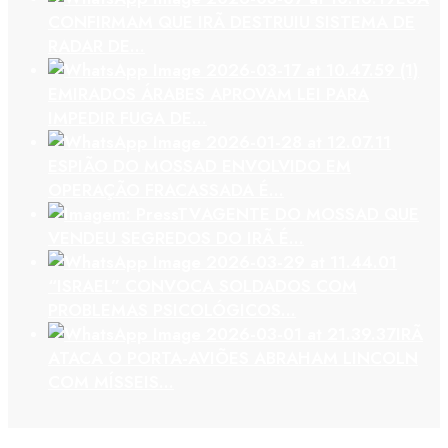
CONFIRMAM QUE IRÃ DESTRUIU SISTEMA DE
RADAR DE…
EMIRADOS ÁRABES APROVAM LEI PARA
IMPEDIR FUGA DE…
ESPIÃO DO MOSSAD ENVOLVIDO EM
OPERAÇÃO FRACASSADA É…
AGENTE DO MOSSAD QUE
VENDEU SEGREDOS DO IRÃ É…
“ISRAEL” CONVOCA SOLDADOS COM
PROBLEMAS PSICOLÓGICOS…
IRÃ
ATACA O PORTA-AVIÕES ABRAHAM LINCOLN
COM MÍSSEIS…