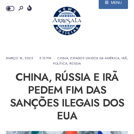
MENU
MARÇO 16, 2025
•
5:13 PM
•
CHINA
,
ESTADOS UNIDOS DA AMÉRICA
,
IRÃ
,
POLÍTICA
,
RÚSSIA
CHINA, RÚSSIA E IRÃ
PEDEM FIM DAS
SANÇÕES ILEGAIS DOS
EUA