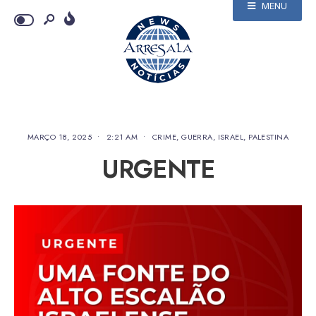
MENU
MARÇO 18, 2025
•
2:21 AM
•
CRIME
,
GUERRA
,
ISRAEL
,
PALESTINA
URGENTE