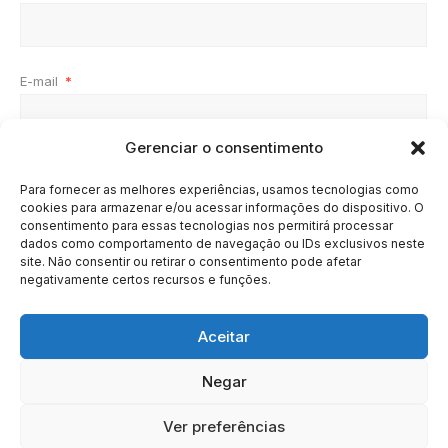
E-mail
*
Gerenciar o consentimento
Site
Para fornecer as melhores experiências, usamos tecnologias como
cookies para armazenar e/ou acessar informações do dispositivo. O
consentimento para essas tecnologias nos permitirá processar
dados como comportamento de navegação ou IDs exclusivos neste
site. Não consentir ou retirar o consentimento pode afetar
negativamente certos recursos e funções.
Aceitar
Negar
HOME
SOBRE
BRASIL
DOE AGORA
Ver preferências