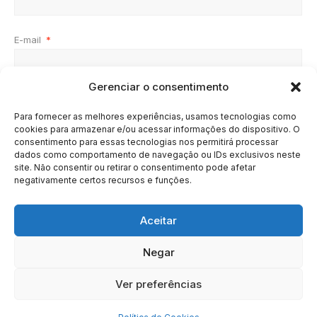
E-mail
*
Gerenciar o consentimento
Site
Para fornecer as melhores experiências, usamos tecnologias como
cookies para armazenar e/ou acessar informações do dispositivo. O
consentimento para essas tecnologias nos permitirá processar
dados como comportamento de navegação ou IDs exclusivos neste
site. Não consentir ou retirar o consentimento pode afetar
negativamente certos recursos e funções.
Aceitar
Negar
HOME
SOBRE
BRASIL
DOE AGORA
Ver preferências
Copyright © 2020 - 2023 | Arresala Noticias™