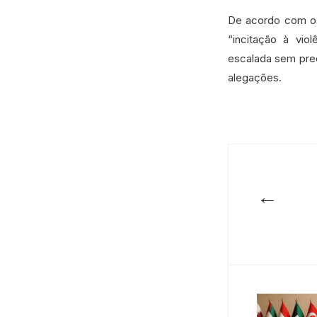
De acordo com os
“incitação à viol
escalada sem pre
alegações.
←