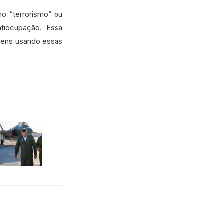
o “terrorismo” ou
antiocupação. Essa
gens usando essas