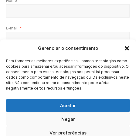
Nome
*
E-mail
*
Gerenciar o consentimento
Site
Para fornecer as melhores experiências, usamos tecnologias como
cookies para armazenar e/ou acessar informações do dispositivo. O
consentimento para essas tecnologias nos permitirá processar
dados como comportamento de navegação ou IDs exclusivos neste
site. Não consentir ou retirar o consentimento pode afetar
negativamente certos recursos e funções.
Aceitar
Negar
HOME
SOBRE
BRASIL
DOE AGORA
Ver preferências