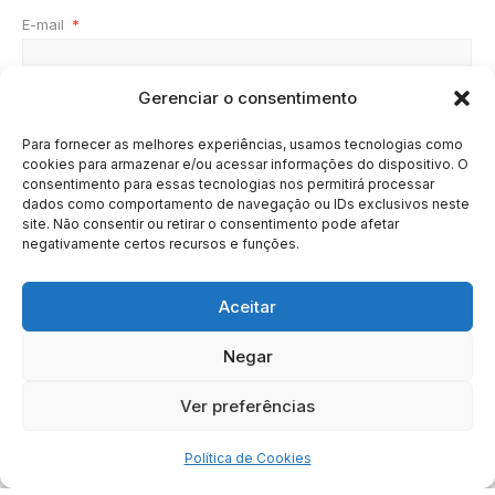
E-mail
*
Gerenciar o consentimento
Site
Para fornecer as melhores experiências, usamos tecnologias como
cookies para armazenar e/ou acessar informações do dispositivo. O
consentimento para essas tecnologias nos permitirá processar
dados como comportamento de navegação ou IDs exclusivos neste
site. Não consentir ou retirar o consentimento pode afetar
negativamente certos recursos e funções.
Aceitar
Negar
HOME
SOBRE
BRASIL
DOE AGORA
Ver preferências
Copyright © 2020 - 2023 | Arresala Noticias™
Política de Cookies