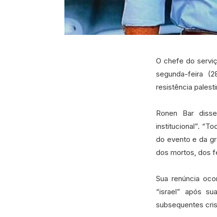
O chefe do serviç
segunda-feira (
resistência palest
Ronen Bar disse
institucional”. “T
do evento e da g
dos mortos, dos fe
Sua renúncia oco
“israel” após s
subsequentes cris