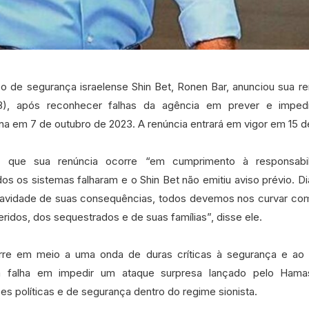
o de segurança israelense Shin Bet, Ronen Bar, anunciou sua re
28), após reconhecer falhas da agência em prever e imped
ina em 7 de outubro de 2023. A renúncia entrará em vigor em 15 d
 que sua renúncia ocorre “em cumprimento à responsabi
odos os sistemas falharam e o Shin Bet não emitiu aviso prévio. 
ravidade de suas consequências, todos devemos nos curvar com
ridos, dos sequestrados e de suas famílias”, disse ele.
rre em meio a uma onda de duras críticas à segurança e ao s
ua falha em impedir um ataque surpresa lançado pelo Ha
es políticas e de segurança dentro do regime sionista.