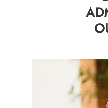
ADM
O