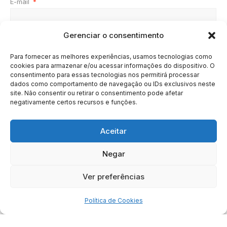
E-mail
*
Gerenciar o consentimento
Site
Para fornecer as melhores experiências, usamos tecnologias como
cookies para armazenar e/ou acessar informações do dispositivo. O
consentimento para essas tecnologias nos permitirá processar
dados como comportamento de navegação ou IDs exclusivos neste
site. Não consentir ou retirar o consentimento pode afetar
negativamente certos recursos e funções.
Aceitar
Negar
HOME
SOBRE
BRASIL
DOE AGORA
Ver preferências
Copyright © 2020 - 2023 | Arresala Noticias™
Política de Cookies