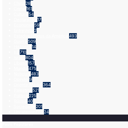
China
28
Crime
161
Cultura
54
Declaração
17
Economia
59
Entrevista
2
Estados Unidos da América
493
Guerra
509
Histórias
14
Irã
710
Israel
804
Líbano
157
Mundo
475
Noticias
483
Opinião
9
Oriente Médio
364
Palestina
521
Política
225
Rússia
40
Sociedade
201
Uncategorized
24
Posts Populares