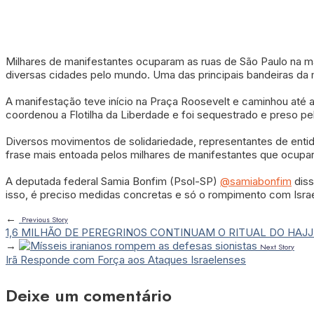
Milhares de manifestantes ocuparam as ruas de São Paulo na ma
diversas cidades pelo mundo. Uma das principais bandeiras da m
A manifestação teve início na Praça Roosevelt e caminhou até a 
coordenou a Flotilha da Liberdade e foi sequestrado e preso pel
Diversos movimentos de solidariedade, representantes de entida
frase mais entoada pelos milhares de manifestantes que ocupara
A deputada federal Samia Bonfim (Psol-SP)
@samiabonfim
diss
isso, é preciso medidas concretas e só o rompimento com Israel
←
Previous Story
1,6 MILHÃO DE PEREGRINOS CONTINUAM O RITUAL DO HAJJ
→
Next Story
Irã Responde com Força aos Ataques Israelenses
Deixe um comentário