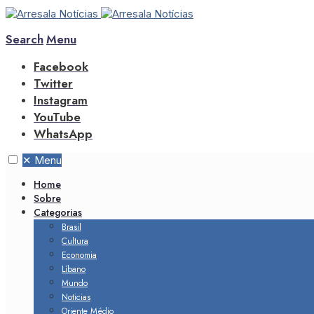
Search
Menu
Facebook
Twitter
Instagram
YouTube
WhatsApp
✕
Menu
Home
Sobre
Categorias
Brasil
Cultura
Economia
Líbano
Mundo
Noticias
Oriente Médio