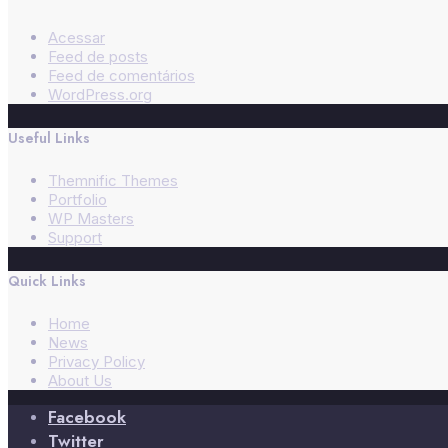
Acessar
Feed de posts
Feed de comentários
WordPress.org
Useful Links
Themnific Themes
Portfolio
WP Masters
Support
Quick Links
Home
News
Privacy Policy
About Us
Facebook
Twitter