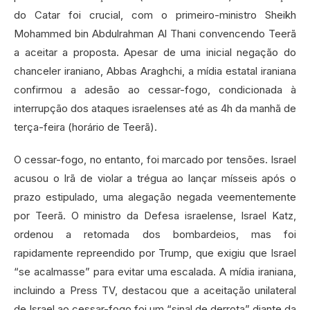
do Catar foi crucial, com o primeiro-ministro Sheikh
Mohammed bin Abdulrahman Al Thani convencendo Teerã
a aceitar a proposta. Apesar de uma inicial negação do
chanceler iraniano, Abbas Araghchi, a mídia estatal iraniana
confirmou a adesão ao cessar-fogo, condicionada à
interrupção dos ataques israelenses até as 4h da manhã de
terça-feira (horário de Teerã).
O cessar-fogo, no entanto, foi marcado por tensões. Israel
acusou o Irã de violar a trégua ao lançar mísseis após o
prazo estipulado, uma alegação negada veementemente
por Teerã. O ministro da Defesa israelense, Israel Katz,
ordenou a retomada dos bombardeios, mas foi
rapidamente repreendido por Trump, que exigiu que Israel
“se acalmasse” para evitar uma escalada. A mídia iraniana,
incluindo a Press TV, destacou que a aceitação unilateral
de Israel ao cessar-fogo foi um “sinal de derrota” diante da