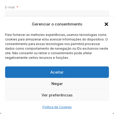
E-mail
*
Gerenciar o consentimento
Site
Para fornecer as melhores experiências, usamos tecnologias como
cookies para armazenar e/ou acessar informações do dispositivo. O
consentimento para essas tecnologias nos permitirá processar
dados como comportamento de navegação ou IDs exclusivos neste
site. Não consentir ou retirar o consentimento pode afetar
negativamente certos recursos e funções.
Aceitar
Negar
HOME
SOBRE
BRASIL
DOE AGORA
Ver preferências
Copyright © 2020 - 2023 | Arresala Noticias™
Política de Cookies