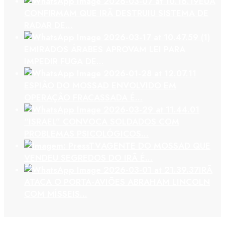
EUA
CONFIRMAM QUE IRÃ DESTRUIU SISTEMA DE
RADAR DE…
EMIRADOS ÁRABES APROVAM LEI PARA
IMPEDIR FUGA DE…
ESPIÃO DO MOSSAD ENVOLVIDO EM
OPERAÇÃO FRACASSADA É…
“ISRAEL” CONVOCA SOLDADOS COM
PROBLEMAS PSICOLÓGICOS…
AGENTE DO MOSSAD QUE
VENDEU SEGREDOS DO IRÃ É…
IRÃ
ATACA O PORTA-AVIÕES ABRAHAM LINCOLN
COM MÍSSEIS…