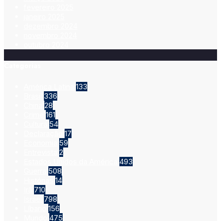
fevereiro 2025
janeiro 2025
dezembro 2024
novembro 2024
outubro 2024
Categorias
América Latina
133
Brasil
336
China
28
Crime
161
Cultura
54
Declaração
17
Economia
59
Entrevista
2
Estados Unidos da América
493
Guerra
508
Histórias
14
Irã
710
Israel
798
Líbano
156
Mundo
475