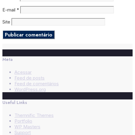
E-mail
*
Site
Meta
Acessar
Feed de posts
Feed de comentários
WordPress.org
Useful Links
Themnific Themes
Portfolio
WP Masters
Support