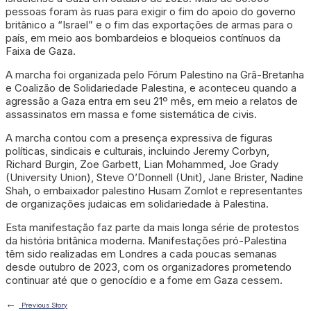
pessoas foram às ruas para exigir o fim do apoio do governo
britânico a “Israel” e o fim das exportações de armas para o
país, em meio aos bombardeios e bloqueios contínuos da
Faixa de Gaza.
A marcha foi organizada pelo Fórum Palestino na Grã-Bretanha
e Coalizão de Solidariedade Palestina, e aconteceu quando a
agressão a Gaza entra em seu 21º mês, em meio a relatos de
assassinatos em massa e fome sistemática de civis.
A marcha contou com a presença expressiva de figuras
políticas, sindicais e culturais, incluindo Jeremy Corbyn,
Richard Burgin, Zoe Garbett, Lian Mohammed, Joe Grady
(University Union), Steve O’Donnell (Unit), Jane Brister, Nadine
Shah, o embaixador palestino Husam Zomlot e representantes
de organizações judaicas em solidariedade à Palestina.
Esta manifestação faz parte da mais longa série de protestos
da história britânica moderna. Manifestações pró-Palestina
têm sido realizadas em Londres a cada poucas semanas
desde outubro de 2023, com os organizadores prometendo
continuar até que o genocídio e a fome em Gaza cessem.
←
Previous Story