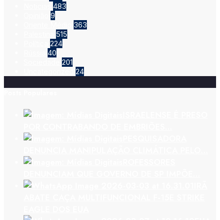
Noticias
483
Opinião
9
Oriente Médio
363
Palestina
515
Política
224
Rússia
40
Sociedade
201
Uncategorized
24
Posts Populares
ISRAELENSE É PRESO
POR CONTRABANDO DE EMBRIÕES…
PESQUISADORA
DENUNCIA MANIPULAÇÃO CLIMÁTICA PELO…
ROFESSORES
DENUNCIAM QUE GOVERNO DE SP IMPÕE…
IRÃ
ABATE CAÇA MULTIFUNCIONAL F-15E STRIKE
EAGLE DOS EUA