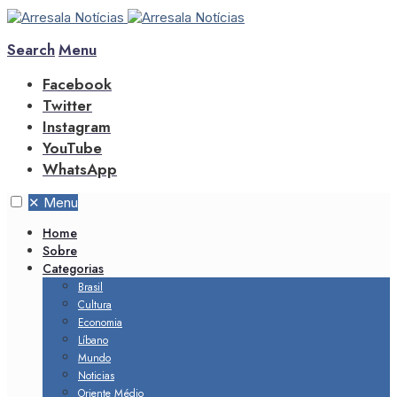
Search
Menu
Facebook
Twitter
Instagram
YouTube
WhatsApp
✕
Menu
Home
Sobre
Categorias
Brasil
Cultura
Economia
Líbano
Mundo
Noticias
Oriente Médio