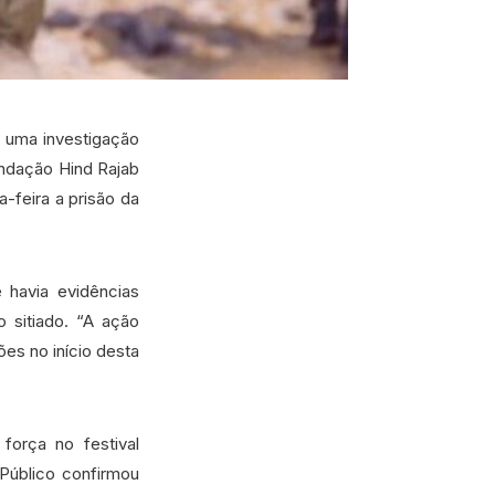
e uma investigação
undação Hind Rajab
-feira a prisão da
 havia evidências
o sitiado. “A ação
es no início desta
força no festival
Público confirmou