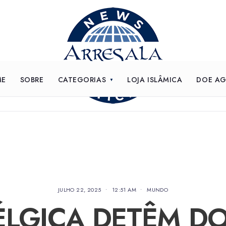
ME
SOBRE
CATEGORIAS
LOJA ISLÂMICA
DOE A
JULHO 22, 2025
•
12:51 AM
•
MUNDO
ÉLGICA DETÊM DO