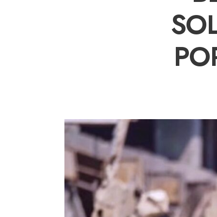
SO
PO