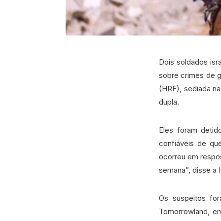
Dois soldados isr
sobre crimes de g
(HRF), sediada na
dupla.
Eles foram detid
confiáveis de que
ocorreu em respos
semana”, disse a
Os suspeitos for
Tomorrowland, em