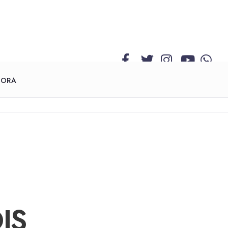
GORA
IS