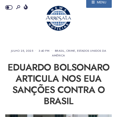
MENU
JULHO 25, 2025
•
3:40 PM
•
BRASIL
,
CRIME
,
ESTADOS UNIDOS DA
AMÉRICA
EDUARDO BOLSONARO
ARTICULA NOS EUA
SANÇÕES CONTRA O
BRASIL