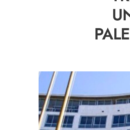
U
PAL