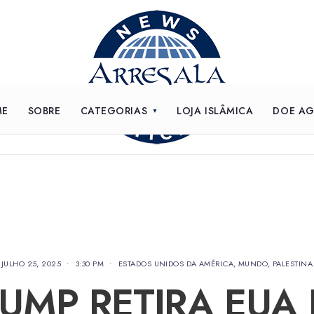
ME
SOBRE
CATEGORIAS
LOJA ISLÂMICA
DOE A
JULHO 25, 2025
•
3:30 PM
•
ESTADOS UNIDOS DA AMÉRICA
,
MUNDO
,
PALESTINA
UMP RETIRA EUA