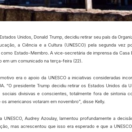
Estados Unidos, Donald Trump, decidiu retirar seu país da Orga
ucação, a Ciência e a Cultura (UNESCO) pela segunda vez p
na como Estado-Membro. A vice-secretária de imprensa da Casa B
o em um comunicado na terça-feira (22).
 motivo era o apoio da UNESCO a iniciativas consideradas inc
UA. “O presidente Trump decidiu retirar os Estados Unidos da 
e sociais divisivas e conscientes, totalmente fora de sintonia c
os americanos votaram em novembro”, disse Kelly.
 da UNESCO, Audrey Azoulay, lamentou profundamente a decis
ização, mas acrescentou que isso era esperado e que a UNESCO