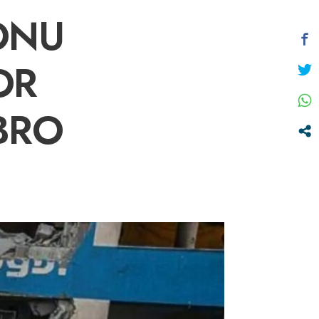
ONU
OR
BRO