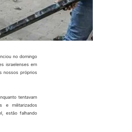
unciou no domingo
es israelenses em
 nossos próprios
enquanto tentavam
 e militarizados
l, estão falhando