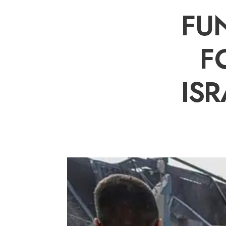
FU
F
IS