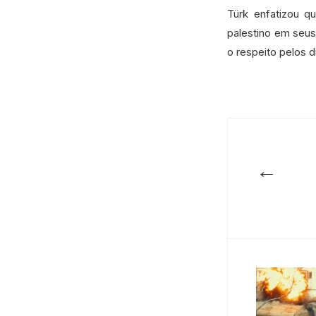
Türk enfatizou q
palestino em seu
o respeito pelos 
←