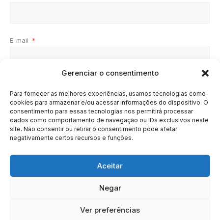
E-mail
*
Gerenciar o consentimento
Site
Para fornecer as melhores experiências, usamos tecnologias como
cookies para armazenar e/ou acessar informações do dispositivo. O
consentimento para essas tecnologias nos permitirá processar
dados como comportamento de navegação ou IDs exclusivos neste
site. Não consentir ou retirar o consentimento pode afetar
negativamente certos recursos e funções.
Aceitar
Negar
HOME
SOBRE
BRASIL
DOE AGORA
Ver preferências