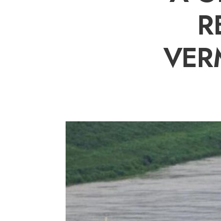
R
VER