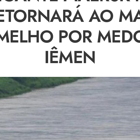
ETORNARÁ AO M
MELHO POR MED
IÊMEN