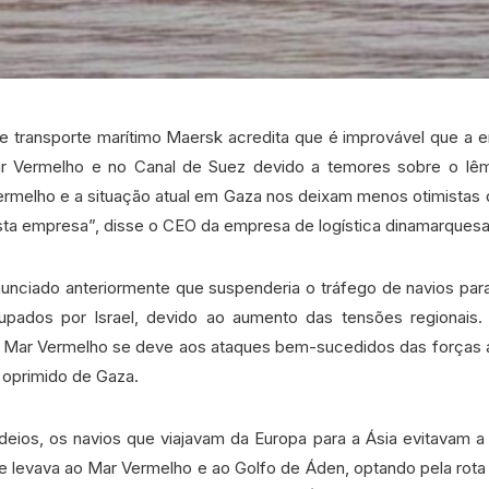
de transporte marítimo Maersk acredita que é improvável que a
 Vermelho e no Canal de Suez devido a temores sobre o Iê
rmelho e a situação atual em Gaza nos deixam menos otimistas
sta empresa”, disse o CEO da empresa de logística dinamarquesa
unciado anteriormente que suspenderia o tráfego de navios para
ocupados por Israel, devido ao aumento das tensões regionais.
do Mar Vermelho se deve aos ataques bem-sucedidos das forças
 oprimido de Gaza.
os, os navios que viajavam da Europa para a Ásia evitavam a r
e levava ao Mar Vermelho e ao Golfo de Áden, optando pela rota 