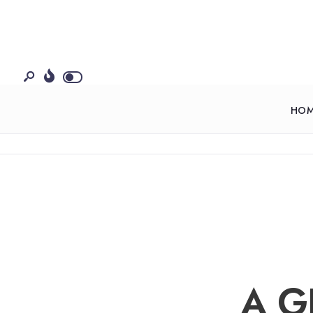
HO
A G