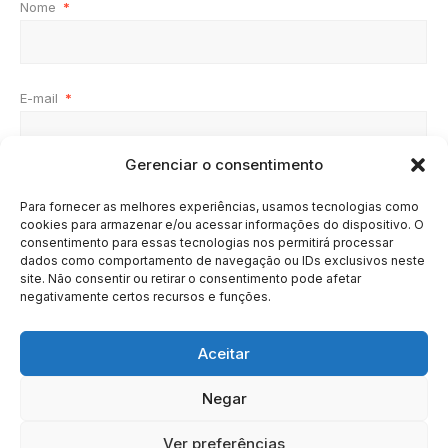
Nome
*
E-mail
*
Gerenciar o consentimento
Site
Para fornecer as melhores experiências, usamos tecnologias como
cookies para armazenar e/ou acessar informações do dispositivo. O
consentimento para essas tecnologias nos permitirá processar
dados como comportamento de navegação ou IDs exclusivos neste
site. Não consentir ou retirar o consentimento pode afetar
negativamente certos recursos e funções.
Aceitar
Negar
HOME
SOBRE
BRASIL
DOE AGORA
Ver preferências