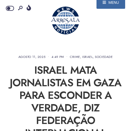
MENU
AGOSTO 11, 2025
•
4:49 PM
•
CRIME
,
ISRAEL
,
SOCIEDADE
ISRAEL MATA
JORNALISTAS EM GAZA
PARA ESCONDER A
VERDADE, DIZ
FEDERAÇÃO