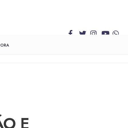
GORA
ÃO E