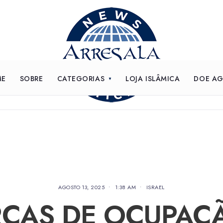
ME
SOBRE
CATEGORIAS
LOJA ISLÂMICA
DOE A
AGOSTO 13, 2025
•
1:38 AM
•
ISRAEL
ÇAS DE OCUPAÇ