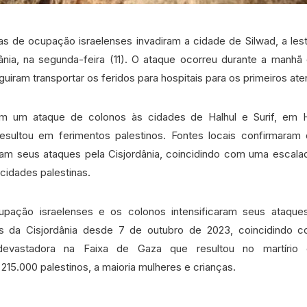
ças de ocupação israelenses invadiram a cidade de Silwad, a les
ânia, na segunda-feira (11). O ataque ocorreu durante a manh
uiram transportar os feridos para hospitais para os primeiros at
om um ataque de colonos às cidades de Halhul e Surif, em 
 resultou em ferimentos palestinos. Fontes locais confirmaram
am seus ataques pela Cisjordânia, coincidindo com uma escala
 cidades palestinas.
pação israelenses e os colonos intensificaram seus ataqu
s da Cisjordânia desde 7 de outubro de 2023, coincidindo
devastadora na Faixa de Gaza que resultou no martírio
15.000 palestinos, a maioria mulheres e crianças.