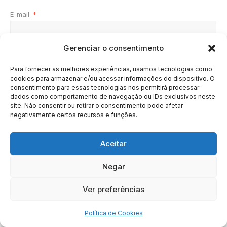
E-mail
*
Gerenciar o consentimento
Site
Para fornecer as melhores experiências, usamos tecnologias como
cookies para armazenar e/ou acessar informações do dispositivo. O
consentimento para essas tecnologias nos permitirá processar
dados como comportamento de navegação ou IDs exclusivos neste
site. Não consentir ou retirar o consentimento pode afetar
negativamente certos recursos e funções.
Aceitar
Negar
HOME
SOBRE
BRASIL
DOE AGORA
Ver preferências
Copyright © 2020 - 2023 | Arresala Noticias™
Política de Cookies