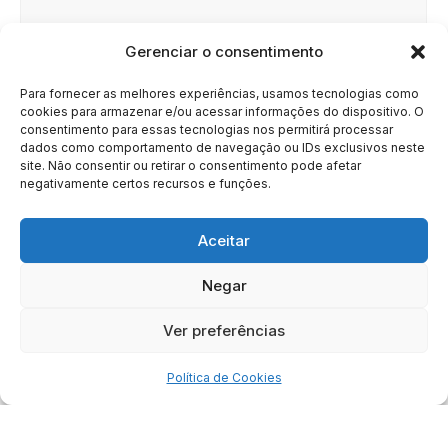
Gerenciar o consentimento
Site
Para fornecer as melhores experiências, usamos tecnologias como
cookies para armazenar e/ou acessar informações do dispositivo. O
consentimento para essas tecnologias nos permitirá processar
dados como comportamento de navegação ou IDs exclusivos neste
site. Não consentir ou retirar o consentimento pode afetar
negativamente certos recursos e funções.
Aceitar
Negar
HOME
SOBRE
BRASIL
DOE AGORA
Ver preferências
Copyright © 2020 - 2023 | Arresala Noticias™
Política de Cookies