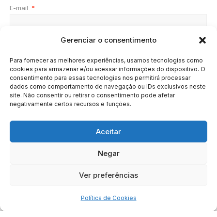
E-mail
*
Gerenciar o consentimento
Site
Para fornecer as melhores experiências, usamos tecnologias como
cookies para armazenar e/ou acessar informações do dispositivo. O
consentimento para essas tecnologias nos permitirá processar
dados como comportamento de navegação ou IDs exclusivos neste
site. Não consentir ou retirar o consentimento pode afetar
negativamente certos recursos e funções.
Aceitar
Negar
HOME
SOBRE
BRASIL
DOE AGORA
Ver preferências
Copyright © 2020 - 2023 | Arresala Noticias™
Política de Cookies