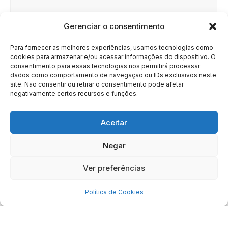
Gerenciar o consentimento
Site
Para fornecer as melhores experiências, usamos tecnologias como
cookies para armazenar e/ou acessar informações do dispositivo. O
consentimento para essas tecnologias nos permitirá processar
dados como comportamento de navegação ou IDs exclusivos neste
site. Não consentir ou retirar o consentimento pode afetar
negativamente certos recursos e funções.
Aceitar
Negar
HOME
SOBRE
BRASIL
DOE AGORA
Ver preferências
Copyright © 2020 - 2023 | Arresala Noticias™
Política de Cookies