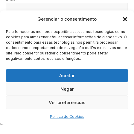
Gerenciar o consentimento
Site
Para fornecer as melhores experiências, usamos tecnologias como
cookies para armazenar e/ou acessar informações do dispositivo. O
consentimento para essas tecnologias nos permitirá processar
dados como comportamento de navegação ou IDs exclusivos neste
site. Não consentir ou retirar o consentimento pode afetar
negativamente certos recursos e funções.
Aceitar
Negar
HOME
SOBRE
BRASIL
DOE AGORA
Ver preferências
Copyright © 2020 - 2023 | Arresala Noticias™
Política de Cookies