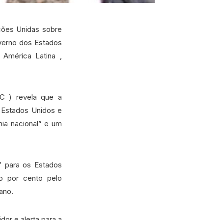
ções Unidas sobre
overno dos Estados
 América Latina ,
C ) revela que a
 Estados Unidos e
nia nacional” e um
” para os Estados
to por cento pelo
ano.
or e alerta para a