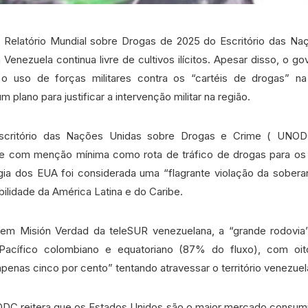
Relatório Mundial sobre Drogas de 2025 do Escritório das Na
Venezuela continua livre de cultivos ilícitos. Apesar disso, o g
 o uso de forças militares contra os “cartéis de drogas” na
 plano para justificar a intervenção militar na região.
Escritório das Nações Unidas sobre Drogas e Crime ( UNOD
e com menção mínima como rota de tráfico de drogas para os
gia dos EUA foi considerada uma “flagrante violação da sobera
bilidade da América Latina e do Caribe.
em Misión Verdad da teleSUR venezuelana, a “grande rodovia
Pacífico colombiano e equatoriano (87% do fluxo), com oi
apenas cinco por cento” tentando atravessar o território venezuel
ODC reitera que os Estados Unidos são o maior mercado consumid