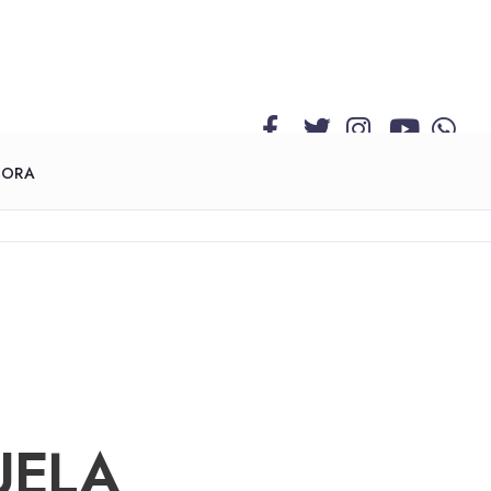
GORA
UELA