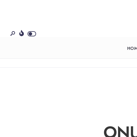
HO
ONU