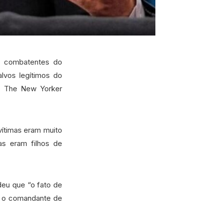
s combatentes do
lvos legítimos do
na The New Yorker
vítimas eram muito
as eram filhos de
deu que “o fato de
 é o comandante de