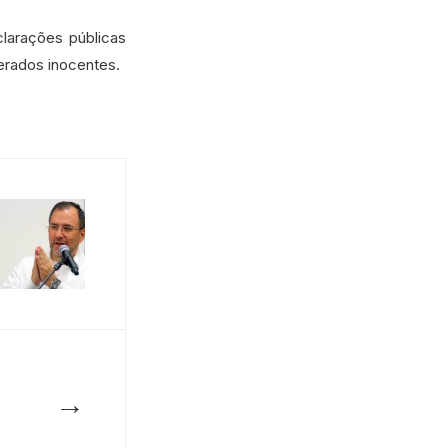
clarações públicas
erados inocentes.
→