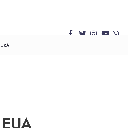
GORA
 EUA