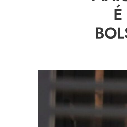
É
BOL