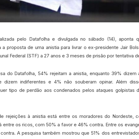
lizada pelo Datafolha e divulgada no sábado (14), aponta 
va a proposta de uma anistia para livrar o ex-presidente Jair Bo
unal Federal (STF) a 27 anos e 3 meses de prisão por tentativa d
a do Datafolha, 54% rejeitam a anistia, enquanto 39% dizem a
e dizem indiferentes e 4% não souberam opinar. Além dis
lquer tipo de perdão aos condenados pelos ataques golpistas d
e rejeições à anistia está entre os moradores do Nordeste,
stá entre os ricos, com 50% a favor e 46% contra. Entre os evang
ontra. A pesquisa também mostrou que 51% dos entrevistados