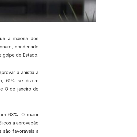
que a maioria dos
lsonaro, condenado
e golpe de Estado.
provar a anistia a
so, 61% se dizem
e 8 de janeiro de
 com 63%. O maior
élicos a aprovação
 são favoráveis a