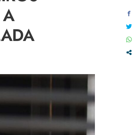
 A
LADA