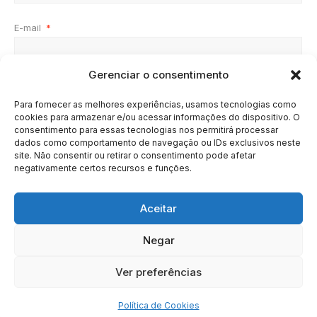
E-mail
*
Gerenciar o consentimento
Site
Para fornecer as melhores experiências, usamos tecnologias como
cookies para armazenar e/ou acessar informações do dispositivo. O
consentimento para essas tecnologias nos permitirá processar
dados como comportamento de navegação ou IDs exclusivos neste
site. Não consentir ou retirar o consentimento pode afetar
negativamente certos recursos e funções.
Aceitar
Negar
HOME
SOBRE
BRASIL
DOE AGORA
Ver preferências
Copyright © 2020 - 2023 | Arresala Noticias™
Política de Cookies