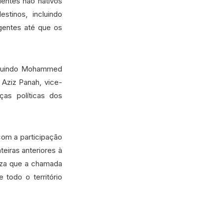
dentes não nativos
stinos, incluindo
gentes até que os
ncluindo Mohammed
 Aziz Panah, vice-
ças políticas dos
com a participação
teiras anteriores à
tiza que a chamada
 todo o território