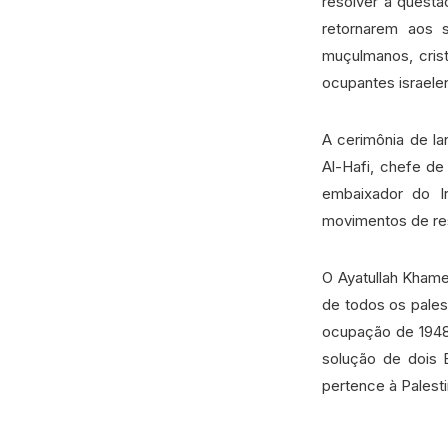
resolver a questã
retornarem aos s
muçulmanos, cris
ocupantes israele
A cerimônia de l
Al-Hafi, chefe de
embaixador do Ir
movimentos de re
O Ayatullah Khame
de todos os palest
ocupação de 1948,
solução de dois E
pertence à Palesti