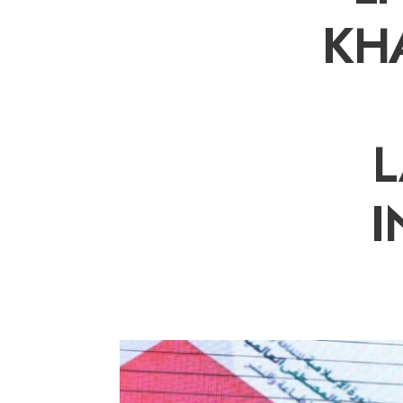
KH
L
I