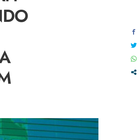
NDO
RA
EM