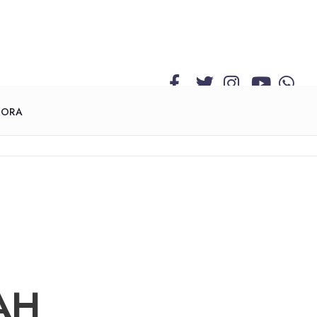
GORA
AH