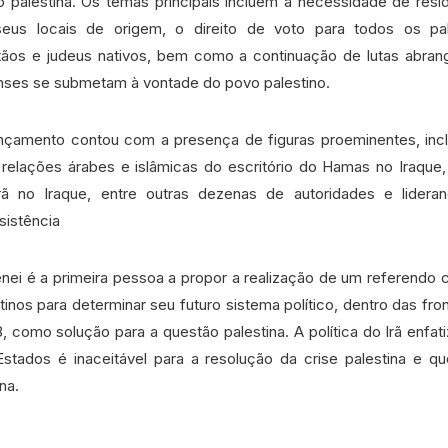
o palestina. Os temas principais incluem a necessidade de resi
eus locais de origem, o direito de voto para todos os pale
tãos e judeus nativos, bem como a continuação de lutas abran
nses se submetam à vontade do povo palestino.
ançamento contou com a presença de figuras proeminentes, i
 relações árabes e islâmicas do escritório do Hamas no Iraque,
ã no Iraque, entre outras dezenas de autoridades e lideran
sistência
nei é a primeira pessoa a propor a realização de um referendo 
inos para determinar seu futuro sistema político, dentro das fron
 como solução para a questão palestina. A política do Irã enfa
stados é inaceitável para a resolução da crise palestina e que
na.