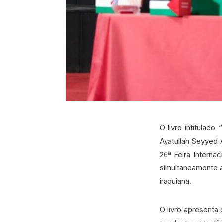
O livro intitulad
Ayatullah Seyyed A
26ª Feira Interna
simultaneamente a
iraquiana.
O livro apresenta