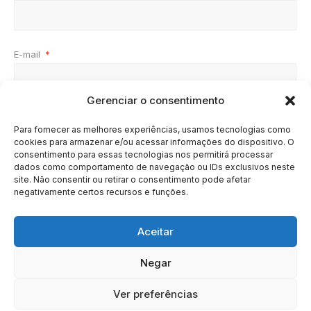
E-mail
*
Gerenciar o consentimento
Site
Para fornecer as melhores experiências, usamos tecnologias como
cookies para armazenar e/ou acessar informações do dispositivo. O
consentimento para essas tecnologias nos permitirá processar
dados como comportamento de navegação ou IDs exclusivos neste
site. Não consentir ou retirar o consentimento pode afetar
negativamente certos recursos e funções.
Aceitar
Negar
HOME
SOBRE
BRASIL
DOE AGORA
Ver preferências