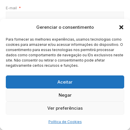
E-mail
*
Gerenciar o consentimento
Site
Para fornecer as melhores experiências, usamos tecnologias como
cookies para armazenar e/ou acessar informações do dispositivo. O
consentimento para essas tecnologias nos permitirá processar
dados como comportamento de navegação ou IDs exclusivos neste
site. Não consentir ou retirar o consentimento pode afetar
negativamente certos recursos e funções.
Aceitar
Negar
HOME
SOBRE
BRASIL
DOE AGORA
Ver preferências
Copyright © 2020 - 2023 | Arresala Noticias™
Política de Cookies