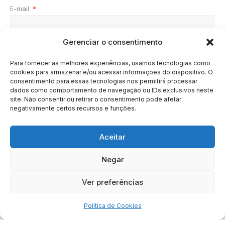
E-mail
*
Gerenciar o consentimento
Site
Para fornecer as melhores experiências, usamos tecnologias como
cookies para armazenar e/ou acessar informações do dispositivo. O
consentimento para essas tecnologias nos permitirá processar
dados como comportamento de navegação ou IDs exclusivos neste
site. Não consentir ou retirar o consentimento pode afetar
negativamente certos recursos e funções.
Aceitar
Negar
HOME
SOBRE
BRASIL
DOE AGORA
Ver preferências
Copyright © 2020 - 2023 | Arresala Noticias™
Política de Cookies