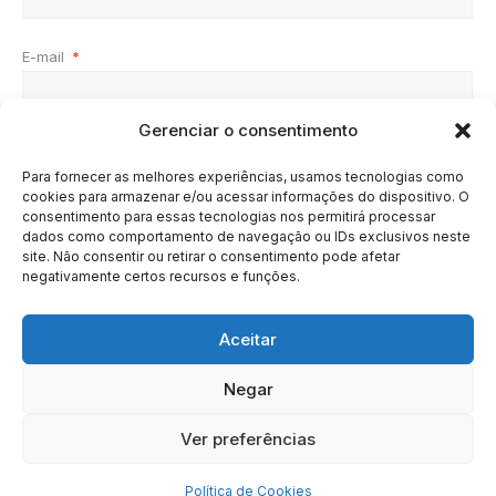
E-mail
*
Gerenciar o consentimento
Site
Para fornecer as melhores experiências, usamos tecnologias como
cookies para armazenar e/ou acessar informações do dispositivo. O
consentimento para essas tecnologias nos permitirá processar
dados como comportamento de navegação ou IDs exclusivos neste
site. Não consentir ou retirar o consentimento pode afetar
negativamente certos recursos e funções.
Aceitar
Negar
HOME
SOBRE
BRASIL
DOE AGORA
Ver preferências
Copyright © 2020 - 2023 | Arresala Noticias™
Política de Cookies